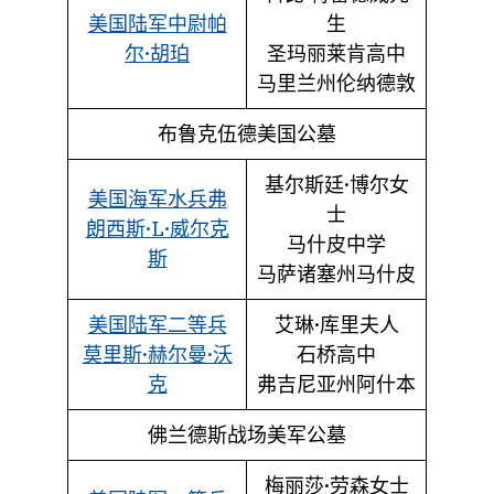
美国陆军中尉帕
生
尔·胡珀
圣玛丽莱肯高中
马里兰州伦纳德敦
布鲁克伍德美国公墓
基尔斯廷·博尔女
美国海军水兵弗
士
朗西斯·L·威尔克
马什皮中学
斯
马萨诸塞州马什皮
美国陆军二等兵
艾琳·库里夫人
莫里斯·赫尔曼·沃
石桥高中
克
弗吉尼亚州阿什本
佛兰德斯战场美军公墓
梅丽莎·劳森女士