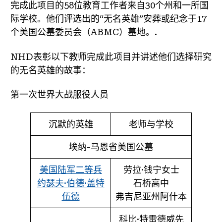
完成此项目的58位教育工作者来自30个州和一所国
际学校。他们评选出的“无名英雄”安葬或纪念于17
个美国公墓委员会（ABMC）墓地。.
NHD表彰以下教师完成此项目并讲述他们选择研究
的无名英雄的故事：
第一次世界大战服役人员
沉默的英雄
老师与学校
埃纳-马恩省美国公墓
美国陆军二等兵
劳拉·钱宁女士
约瑟夫·伯德·盖特
石桥高中
伍德
弗吉尼亚州阿什本
科比·特雷德威先