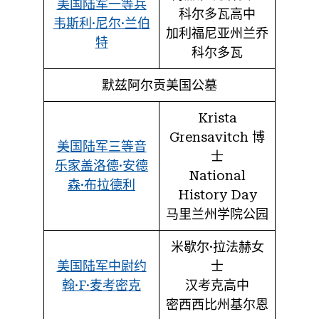
美国陆军一等兵
科尔多瓦高中
韦斯利·尼尔·兰伯
加利福尼亚州兰乔
特
科尔多瓦
默兹阿尔贡美国公墓
Krista
Grensavitch 博
美国陆军三等音
士
乐家盖洛德·安德
National
森·布拉德利
History Day
马里兰州学院公园
米歇尔·拉法赫女
美国陆军中尉约
士
翰·F·麦考密克
汉考克高中
密西西比州基尔恩