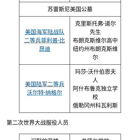
苏雷斯尼美国公墓
克里斯托弗·道尔
美国海军陆战队
先生
二等兵菲利普·比
布朗克斯维尔高中
昂迪
纽约州布朗克斯维
尔
玛莎·沃什伯恩夫
人
美国陆军二等兵
阿什布鲁克独立学
沃尔特·纳格尔
校
俄勒冈州科瓦利斯
第二次世界大战服役人员