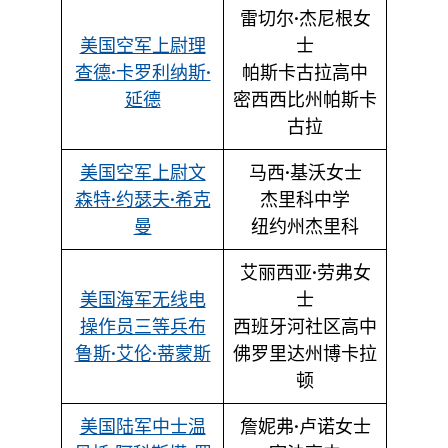
雷切尔·杰尼根女
美国空军上尉理
士
查德·卡罗利纳斯·
帕斯卡古拉高中
延德
密西西比州帕斯卡
古拉
美国空军上尉文
马西·基沃女士
森特·约瑟夫·希克
杰里科中学
曼
纽约州杰里科
艾丽西亚·劳弗女
美国海军无线电
士
操作员三等兵布
西班牙河社区高中
鲁斯·艾伦·蒂蒙斯
佛罗里达州博卡拉
顿
美国陆军中士温
詹妮弗·卢诺女士