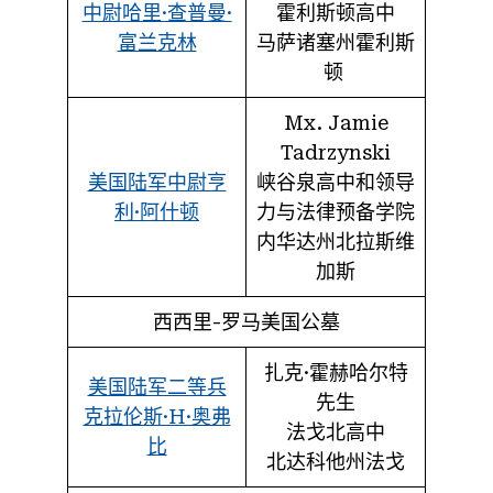
中尉哈里·查普曼·
霍利斯顿高中
富兰克林
马萨诸塞州霍利斯
顿
Mx. Jamie
Tadrzynski
美国陆军中尉亨
峡谷泉高中和领导
利·阿什顿
力与法律预备学院
内华达州北拉斯维
加斯
西西里-罗马美国公墓
扎克·霍赫哈尔特
美国陆军二等兵
先生
克拉伦斯·H·奥弗
法戈北高中
比
北达科他州法戈