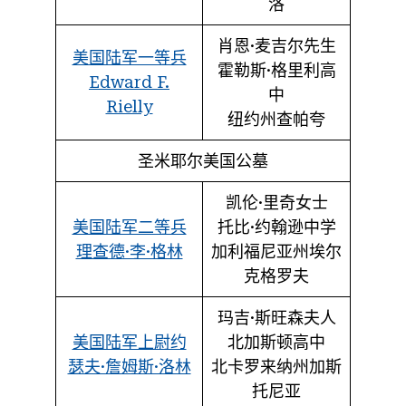
洛
肖恩·麦吉尔先生
美国陆军一等兵
霍勒斯·格里利高
Edward F.
中
Rielly
纽约州查帕夸
圣米耶尔美国公墓
凯伦·里奇女士
美国陆军二等兵
托比·约翰逊中学
理查德·李·格林
加利福尼亚州埃尔
克格罗夫
玛吉·斯旺森夫人
美国陆军上尉约
北加斯顿高中
瑟夫·詹姆斯·洛林
北卡罗来纳州加斯
托尼亚