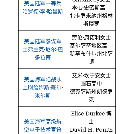
美国陆军一等兵
本·L·史密斯高中
哈罗德·李·哈里斯
北卡罗来纳州格林
斯博罗
劳伦·康诺利女士
美国陆军参谋军
基尔萨奇地区高中
士弗兰克·尼尔·巴
新罕布什尔州北萨
多拉蒂
顿
艾米·坎宁安女士
美国海军陆战队
圆石高中
上尉詹姆斯·戴尔·
德克萨斯州朗德罗
米尔斯
克
Elise Durkee 博
美国海军高级航
士
空电子技术官鲁
David H. Ponitz