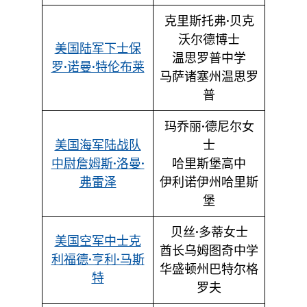
克里斯托弗·贝克
沃尔德博士
美国陆军下士保
温思罗普中学
罗·诺曼·特伦布莱
马萨诸塞州温思罗
普
玛乔丽·德尼尔女
美国海军陆战队
士
中尉詹姆斯·洛曼·
哈里斯堡高中
弗雷泽
伊利诺伊州哈里斯
堡
贝丝·多蒂女士
美国空军中士克
酋长乌姆图奇中学
利福德·亨利·马斯
华盛顿州巴特尔格
特
罗夫