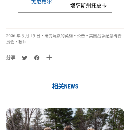
戈尼格尔
堪萨斯州托皮卡
2026 年 5 月 19 日 •
研究沉默的英雄
•
公告
•
美国战争纪念碑委
员会
•
教师
分享
相关NEWS