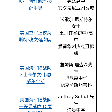
贝托·阿科斯塔-罗
宪法高中
萨里奥
宾夕法尼亚州费城
米歇尔·尼斯特尔
女士
美国空军上校莱
土耳其谷初中/高
斯特·埃文·霍姆斯
中
爱荷华州杰克逊枢
纽
詹姆斯·理查森先
美国海军陆战队
生
下士卡尔文·韦恩·
坦尼森中学
威尔金斯
德克萨斯州韦科
Jeffrey Schuh先
美国海军陆战队
生
一等兵威廉·D·麦
海员中学