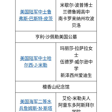
米歇尔·波普博士
美国陆军中士鲁
兰德鲁姆高中
弗斯·巴斯特·皮茨
南卡罗来纳州坎波
贝洛
亨利·沙佩勒美国公墓
玛丽莎·拉萨拉女
士
美国陆军中士哈
伍德罗·威尔逊中
尔西·J·米勒
学
新泽西州爱迪生
檀香山纪念馆
艾伦·米勒夫人
美国海军二等水
阿雷东多阿斯拜尔
兵詹姆斯·N·斯塔
学院