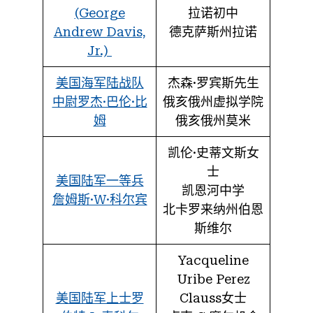
(George
拉诺初中
Andrew Davis,
德克萨斯州拉诺
Jr.)
美国海军陆战队
杰森·罗宾斯先生
中尉罗杰·巴伦·比
俄亥俄州虚拟学院
姆
俄亥俄州莫米
凯伦·史蒂文斯女
士
美国陆军一等兵
凯恩河中学
詹姆斯·W·科尔宾
北卡罗来纳州伯恩
斯维尔
Yacqueline
Uribe Perez
美国陆军上士罗
Clauss女士