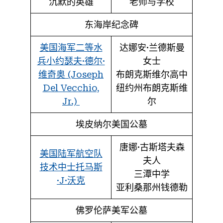
沉默的英雄
老师与学校
东海岸纪念碑
美国海军二等水
达娜安·兰德斯曼
兵小约瑟夫·德尔·
女士
维奇奥 (Joseph
布朗克斯维尔高中
Del Vecchio,
纽约州布朗克斯维
Jr.)
尔
埃皮纳尔美国公墓
唐娜·古斯塔夫森
美国陆军航空队
夫人
技术中士托马斯
三潭中学
·J·沃克
亚利桑那州钱德勒
佛罗伦萨美军公墓