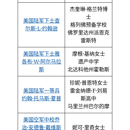
杰奎琳·格兰特博
士
美国陆军下士查
格列佛预备学校
尔斯·L·约翰逊
佛罗里达州派恩克
雷斯特
美国陆军下士雅
摩根·基纳女士
各布·W·阿尔马拉
遗产中学
斯
北达科他州霍勒斯
珍妮·普恩特女士
美国陆军一等兵
雷金纳德·F·刘易
约翰·托马斯·夏普
斯高中
马里兰州巴尔的摩
美国空军中校乔
治·安德鲁·戴维斯
妮可·里奇女士