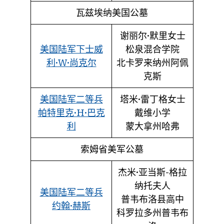
瓦兹埃纳美国公墓
谢丽尔·默里女士
美国陆军下士威
松泉混合学院
利·W·尚克尔
北卡罗来纳州阿佩
克斯
美国陆军二等兵
塔米·雷丁格女士
帕特里克·H·巴克
戴维小学
利
蒙大拿州哈弗
索姆省美军公墓
杰米·亚当斯-格拉
纳托夫人
美国陆军二等兵
普韦布洛县高中
约翰·赫斯
科罗拉多州普韦布