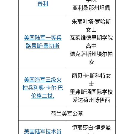
普利
亚利桑那州坦佩
朱丽叶塔·罗哈斯
女士
美国陆军一等兵
瓦莱维德早期学院
路易斯·桑切斯
高中
德克萨斯州埃尔帕
索
丽贝卡·斯科特女
美国海军三级火
士
控兵利奥·卡尔·巴
里弗斯通国际学校
伦格二世.
爱达荷州博伊西
荷兰美军公墓
伊丽莎白·博罗曼
美国陆军技术员