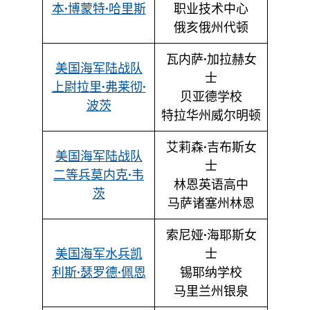
本·博蒙特·哈里斯
职业技术中心
俄亥俄州代顿
瓦内萨·加拉赫女
美国海军陆战队
士
上尉拉里·弗莱彻·
贝亚德学校
波茨
特拉华州威尔明顿
艾莉森·吉布斯女
美国海军陆战队
士
二等兵莫内克·韦
林恩英语高中
茨
马萨诸塞州林恩
索尼娅·海耶斯女
美国海军水兵凯
士
利斯·瑟罗德·佩恩
锡耶纳学校
马里兰州银泉