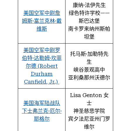
康纳·法伊先生
美国空军中尉詹
绿色特许学校——
姆斯·富兰克林·戴
斯巴达堡
维斯
南卡罗来纳州斯帕
坦堡
美国空军中尉罗
托马斯·加勒特先
伯特·达勒姆·坎菲
生
尔德 (Robert
峡谷景观高中
Durham
亚利桑那州沃德尔
Canfield, Jr.)
Lisa Genton 女
美国海军陆战队
士
下士弗兰克·厄尔·
神圣慈悲学院
耶格尔
宾夕法尼亚州门罗
维尔