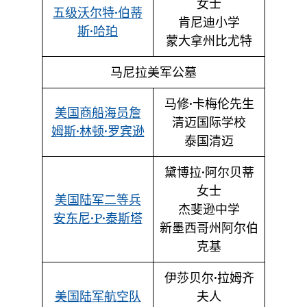
女士
五级沃尔特·伯蒂
肯尼迪小学
斯·哈珀
蒙大拿州比尤特
马尼拉美军公墓
马修·卡梅伦先生
美国商船海员詹
清迈国际学校
姆斯·林顿·罗宾逊
泰国清迈
黛博拉·阿尔贝蒂
女士
美国陆军二等兵
杰斐逊中学
安东尼·P·泰斯塔
新墨西哥州阿尔伯
克基
伊莎贝尔·拉姆齐
美国陆军航空队
夫人