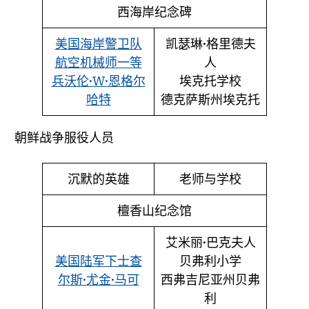
西海岸纪念碑
美国海岸警卫队
凯瑟琳·格里德夫
航空机械师一等
人
兵沃伦·W·恩格尔
埃克托学校
哈特
德克萨斯州埃克托
朝鲜战争服役人员
沉默的英雄
老师与学校
檀香山纪念馆
艾米丽·巴克夫人
美国陆军下士查
贝弗利小学
尔斯·尤金·马可
西弗吉尼亚州贝弗
利