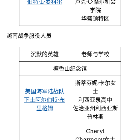
伯特·L·麦科尔
卢克·C·摩尔机会
学院
华盛顿特区
越南战争服役人员
沉默的英雄
老师与学校
檀香山纪念馆
斯蒂芬妮·卡尔女
美国海军陆战队
士
下士阿尔伯特·布
利西亚泉高中
里格姆
佐治亚州利西亚斯
普林斯
Cheryl
Chauncey女士