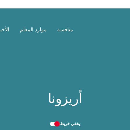
منافسة
موارد المعلم
الأخب
أريزونا
يخفي
خريطة