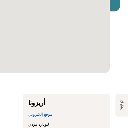
أريزونا
يشارك
موقع إلكتروني
ليونارد مودي