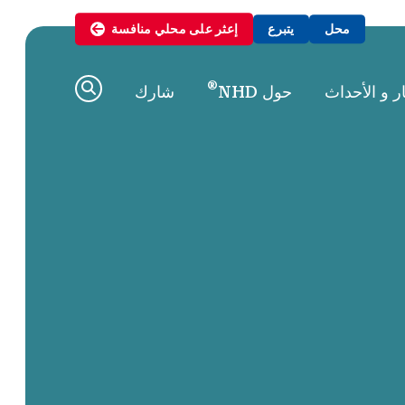
محل
يتبرع
إعثر على
محلي
منافسة
®
ار و الأحداث
حول NHD
شارك