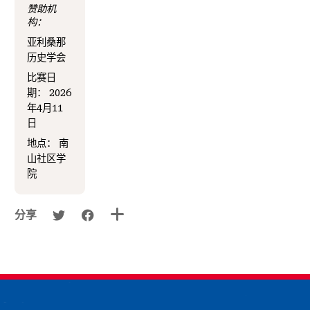
赞助机
构：
亚利桑那
历史学会
比赛日
期：
2026
年4月11
日
地点：
南
山社区学
院
分享