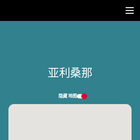
比赛
教师资源
亚利桑那
新闻与事件
®
关于 NHD
隐藏
地图
参与其中