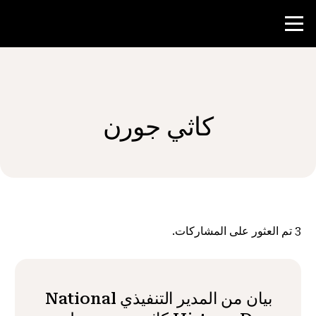
منافسة
كاثي جورن
موارد المعلم
الأخبار و الأحداث
®
حول NHD
3
تم العثور على المشاركات.
شارك
بيان من المدير التنفيذي National