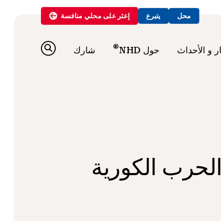
محل
يتبرع
إعثر على
محلي
منافسة
®
ار و الأحداث
حول NHD
شارك
لحرب الكورية