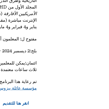
التاريخية وطرق التد
المجلد الأول من NHD
الأمريكيين الأفارقة
يناير و4 فبراير و4 مارس و8 أبريل) ودعم لتطوير المواد للاستخدام في الفصول الدراسية.
مفتوح ل:
المعلمون أو
بلح
:2 ديسمبر 2024 – 16 أبريل 2025
ائتمان
ثلاث ساعات معتمدة للتمد
تم رعاية هذا البرنا
مؤسسة عائلة بيزوس
انقر هنا للتقديم