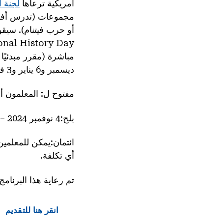
أمريكية ترعاها
لجنة آ
مجموعات (تدرس أفراد 
أو حرب فيتنام). سيقو
onal History Day®
ديسمبر و6 يناير و3 فبراير و3 مارس) ودعم البحث وإنشاء ملف تعريف للنشر.
مفتوح ل:
المعلمون أو
بلح
:4 نوفمبر 2024 – 28 أبريل 2025
ائتمان
أي تكلفة.
تم رعاية هذا البرنا
انقر هنا للتقديم