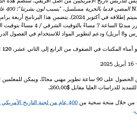
ريس لتدريس تاريخ الأمريكيين من أصل أفريقي. ستضم هذه الد
المضي قدما بالحرية
مسلسل،
"بسبب ل
(سيتم إطلاقه في أكتوبر 2024). يتضمن هذا البرنامج أر
 أمناء المكتبات في الصفوف من الرابع إلى الثاني عشر.
120
ا
:يمكن للمعلمين الحصول على 90 ساعة تطوير مهني مجانًا. ويمكن 
يد للدراسات العليا مقابل $260.00.
مج من خلال منحة سخية من
400 عام من لجنة التاريخ الأمريكي الأفريقي
.