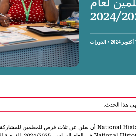
مين لعام
2024/20
الدورات
هى هذا الحدث.
يسعدنا في National History Day أن نعلن عن ثلاث فرص للمعلمين 