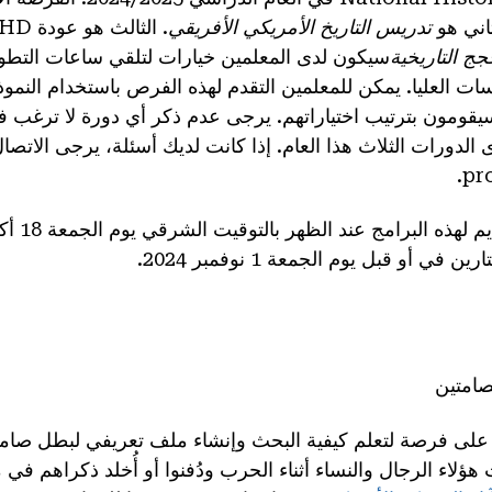
اني هو
تدريس التاريخ الأمريكي الأفريقي
. الثالث هو عودة NHD
جج التاريخية
سيكون لدى المعلمين خيارات لتلقي ساعات التطوي
ات العليا.
يمكن للمعلمين التقدم لهذه الفرص باستخدام النموذج
سيقومون بترتيب اختياراتهم. يرجى عدم ذكر أي دورة لا ترغب ف
الدورات الثلاث هذا العام. إذا كانت لديك أسئلة، يرجى الاتصال
pr
ي أو قبل يوم الجمعة 1 نوفمبر 2024.
صامتين
لى فرصة لتعلم كيفية البحث وإنشاء ملف تعريفي لبطل صا
 هؤلاء الرجال والنساء أثناء الحرب ودُفنوا أو أُخلد ذكراهم ف