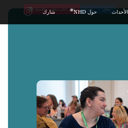
محل
يتبرع
إعثر على
محلي
منافسة
®
ار و الأحداث
حول NHD
شارك