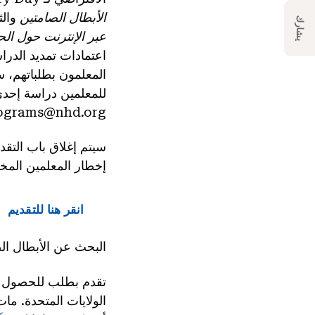
الأبطال الصامتين
والث
يشارك
عبر الإنترنت حول الح
اعتمادات تمديد الدراس
المعلمون بطلباتهم، 
للمعلمين دراسة إحدى 
ograms@nhd.org.
إخطار المعلمين المختارين ف
انقر هنا للتقديم
البحث عن الأبطال ال
تقدم بطلب للحصول ع
الولايات المتحدة. مات