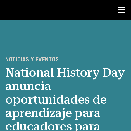
Concurso
Recursos para maestros
NOTICIAS Y EVENTOS
National History Day
Noticias y Eventos
anuncia
®
Acerca de NHD
oportunidades de
Involucrarse
aprendizaje para
educadores para