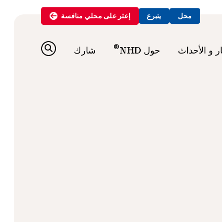
محل
يتبرع
إعثر على
محلي
منافسة
®
ار و الأحداث
حول NHD
شارك