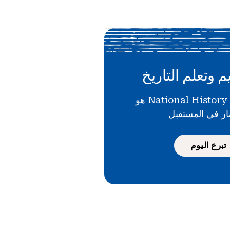
م وتعلم التاريخ
دعمك لـ National History Day هو
ار في المستقبل
تبرع اليوم