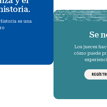
nza y el
historia.
Historia es una
uro
Se n
Los jueces hac
cómo puede pro
experienc
REGÍSTR