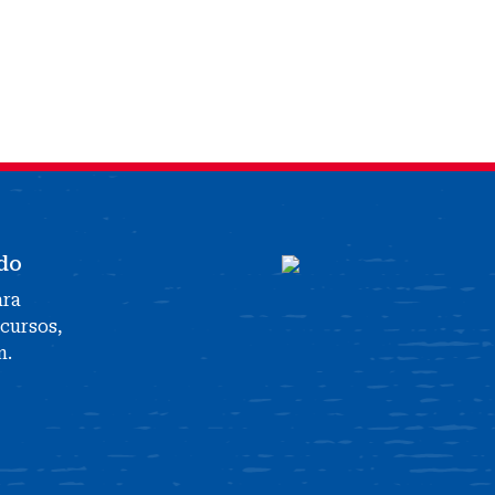
do
ara
ecursos,
n.