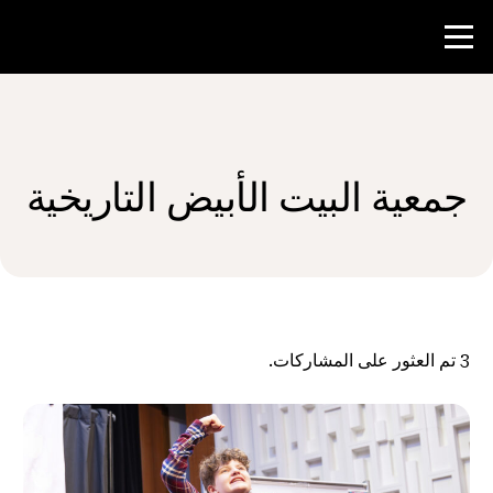
منافسة
جمعية البيت الأبيض التاريخية
موارد المعلم
الأخبار و الأحداث
®
حول NHD
3
تم العثور على المشاركات.
شارك