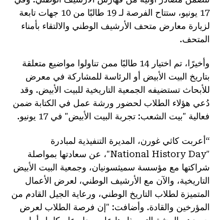
17 يونيو، ستتاح الفرصة لـ 19 طالبًا من 10 جهات تابعة
لزيارة معارض متحف الأرشيف الوطني والالتقاء بأمناء
المتحف.
وأخيرًا، تم اختيار 14 طالبًا ممن تناولوا مواضيع متعلقة
بتاريخ البيت الأبيض أو الرئاسة للمشاركة في معرض
للأبحاث تستضيفه الجمعية التاريخية للبيت الأبيض. وقد
دُعي هؤلاء الطلاب لحضور ورشة عمل في الكتابة ضمن
فعالية "بيت الشعب: تجربة البيت الأبيض" في 17 يونيو.
“أعربت كاثي غورن، المديرة التنفيذية لمبادرة
"National History Day"، عن سعادتها بمواصلة
شراكتها مع مؤسسة سميثسونيان، وجمعية البيت الأبيض
التاريخية، والآن مع الأرشيف الوطني، لعرض الأعمال
المتميزة لطلاب التاريخ الوطني، ورعاية الجيل القادم من
المؤرخين والقادة. وأضافت: "إن فرصة الطلاب لعرض