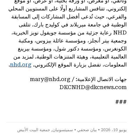
وثائقي، أو معرض، أو ورقة بحثية، أو عرض، أو موقع
إلكتروني. تتنافس المشاريع أولًا على المستويين المحلي
والفرعي، حيث تُدعى أفضل المشاركات إلى المسابقة
الوطنية في جامعة ميريلاند في كوليدج بارك. تتلقى
NHD رعاية جزئية من مؤسسة جويفول نويز الخيرية،
وجمعية بيتر أنجلز، ومؤسسة عائلة بيزوس، ومكتبة
الكونغرس، ومؤسسة دكتور شول، ومؤسسة بيرينغ
العالمية التعليمية، وهيئة المتنزهات الوطنية. لمزيد من
المعلومات، تفضل بزيارة الموقع الإلكتروني.
nhd.org
.
جهات الاتصال الإعلامية:
mary@nhd.org /
DKCNHD@dkcnews.com
###
يونيو 10، 2026 •
بيان صحفي
•
سميثسونيان
,
جمعية البيت الأبيض