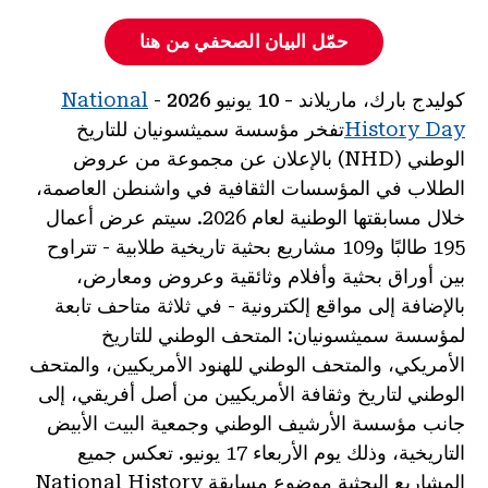
حمّل البيان الصحفي من هنا
كوليدج بارك، ماريلاند - 10 يونيو 2026
-
National
History Day
تفخر مؤسسة سميثسونيان للتاريخ
الوطني (NHD) بالإعلان عن مجموعة من عروض
الطلاب في المؤسسات الثقافية في واشنطن العاصمة،
خلال مسابقتها الوطنية لعام 2026. سيتم عرض أعمال
195 طالبًا و109 مشاريع بحثية تاريخية طلابية - تتراوح
بين أوراق بحثية وأفلام وثائقية وعروض ومعارض،
بالإضافة إلى مواقع إلكترونية - في ثلاثة متاحف تابعة
لمؤسسة سميثسونيان: المتحف الوطني للتاريخ
الأمريكي، والمتحف الوطني للهنود الأمريكيين، والمتحف
الوطني لتاريخ وثقافة الأمريكيين من أصل أفريقي، إلى
جانب مؤسسة الأرشيف الوطني وجمعية البيت الأبيض
التاريخية، وذلك يوم الأربعاء 17 يونيو. تعكس جميع
المشاريع البحثية موضوع مسابقة National History