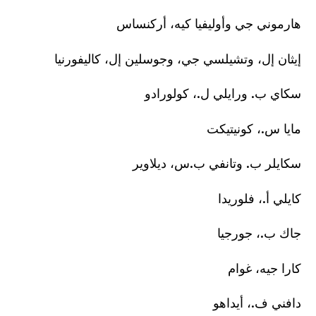
هارموني جي وأوليفيا كيه، أركنساس
إيثان إل، وتشيلسي جي، وجوسلين إل، كاليفورنيا
سكاي ب. ورايلي ل.، كولورادو
مايا س.، كونيتيكت
سكايلر ب. وتانفي ب.س، ديلاوير
كايلي أ.، فلوريدا
جاك ب.، جورجيا
كارا جيه، غوام
دافني ف.، أيداهو