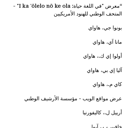
“معرض "في اللغة حياة: I ka 'ōlelo nō ke ola" -
المتحف الوطني للهنود الأمريكيين
بونوا جي، هاواي
مانا آي، هاواي
أولوا إي ك.، هاواي
آليا إي بي، هاواي
كاي م.، هاواي
عرض مواقع الويب - مؤسسة الأرشيف الوطني
أرييل ل.، كاليفورنيا
خافيير ب.، آيوا