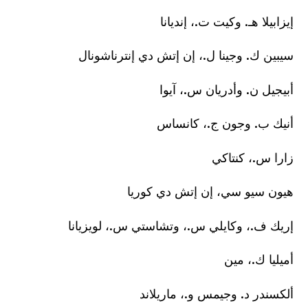
إيزابيلا هـ. وكيت ت.، إنديانا
سيبين ك. وجينا ل.، إن إتش دي إنترناشونال
أبيجيل ن. وأدريان س.، آيوا
أنيك ب. وجون ج.، كانساس
زارا س.، كنتاكي
هيون سيو سي، إن إتش دي كوريا
إريك ف.، وكايلي س.، وتشاستي س.، لويزيانا
أميليا ك.، مين
ألكسندر د. وجيمس و.، ماريلاند