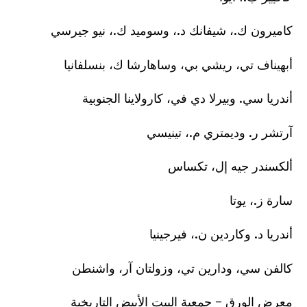
كاميرون ك.، شيفانك د.، وسوميد ك.، نيو جيرسي
أبهيناف تي، ريشي بي، وساهارشا ك، بنسلفانيا
أندريا سي. وبيرلا دي في، كارولاينا الجنوبية
آرتشر ر. وديمتري م.، تينيسي
ألكسندر جيه إل، تكساس
سارة ز.، يوتا
أندريا د. وكاردين ن.، فيرجينيا
كالفن سي، ودارين تي، وزولتان آر، واشنطن
معرض الورق – جمعية البيت الأبيض التاريخية