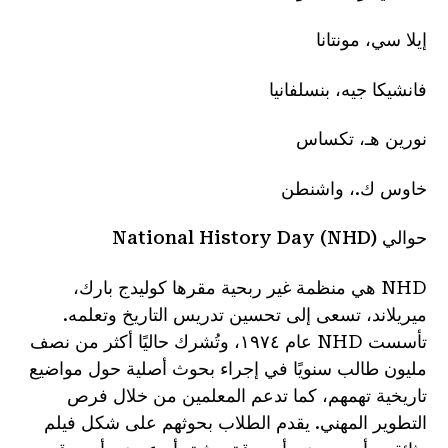
إيلا سي، مونتانا
فانشيكا جيه، بنسلفانيا
نورين هـ، تكساس
خاوس ك.، واشنطن
حوالي National History Day (NHD)
NHD هي منظمة غير ربحية مقرها كوليدج بارك،
ميريلاند، تسعى إلى تحسين تدريس التاريخ وتعلمه.
تأسست NHD عام ١٩٧٤، وتُشرك حاليًا أكثر من نصف
مليون طالب سنويًا في إجراء بحوث أصلية حول مواضيع
تاريخية تهمهم، كما تدعم المعلمين من خلال فرص
التطوير المهني. يقدم الطلاب بحوثهم على شكل فيلم