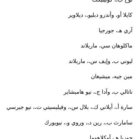
كايلا أو. وأندرو دبليو.، ديلاوير
آري هـ، جورجيا
ماكلوهان سي، ماريلاند
ليوني ب. وإيف س.، ماريلاند
مين جيه، ميشيغان
ناتالي ب. وآدا ج.، نيو هامبشاير
سارة أ.، أيلاني ك.، بلال س.، وفيليسيتي ت.، نيو جيرسي
سامارث ب.، رين د.، وروي و.، نيويورك
جوزيا هـ، أوكلاهوما