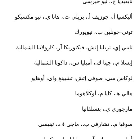
نايفيديا ج.، نيو جيرسي
أليكسيا أ.، جوزيف أ.، بريلي ت.، هانا ي.، نيو مكسيكو
توني-جونلين ب.، نيويورك
تايني إي، تريليا إتش، فيكتوريكا آر، كارولاينا الشمالية
إيسلا م.، جينا ك.، أميليا س.، داكوتا الشمالية
لوكاس سي، صوفي إتش، تشيينغ واي، أوهايو
هالي هـ، كايا م، أوكلاهوما
مارجوري ي.، بنسلفانيا
صوفيا م.، تشارفي ب.، ماجي ف.، تينيسي