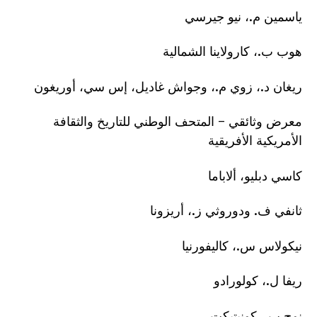
ياسمين م.، نيو جيرسي
هوب ب.، كارولاينا الشمالية
ريغان د.، زوي م.، وجواش غاديل، إس سي، أوريغون
معرض وثائقي – المتحف الوطني للتاريخ والثقافة
الأمريكية الأفريقية
كاسي دبليو، ألاباما
ثانفي ف. ودوروثي ز.، أريزونا
نيكولاس س.، كاليفورنيا
ريفا ل.، كولورادو
نوح ب.، كونيتيكت