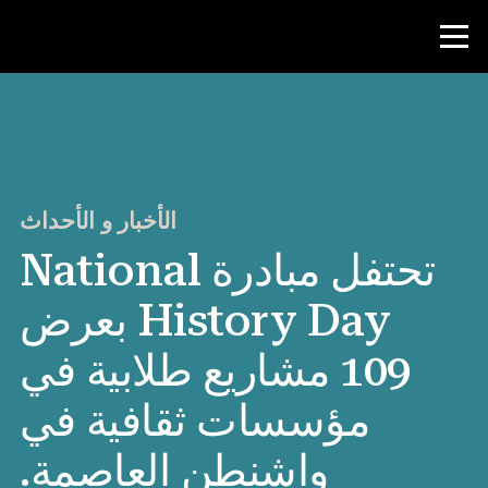
منافسة
موارد المعلم
الأخبار و الأحداث
تحتفل مبادرة National
الأخبار و الأحداث
History Day بعرض
®
حول NHD
109 مشاريع طلابية في
شارك
مؤسسات ثقافية في
واشنطن العاصمة.