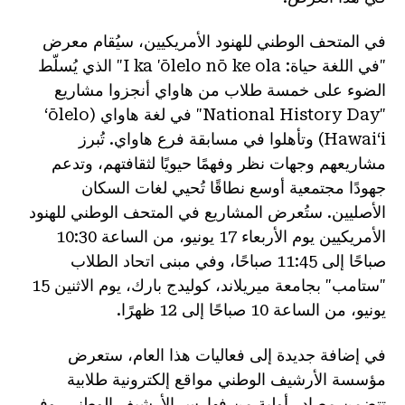
في المتحف الوطني للهنود الأمريكيين، سيُقام معرض
"في اللغة حياة: I ka 'ōlelo nō ke ola" الذي يُسلّط
الضوء على خمسة طلاب من هاواي أنجزوا مشاريع
"National History Day" في لغة هاواي (ʻōlelo
Hawaiʻi) وتأهلوا في مسابقة فرع هاواي. تُبرز
مشاريعهم وجهات نظر وفهمًا حيويًا لثقافتهم، وتدعم
جهودًا مجتمعية أوسع نطاقًا تُحيي لغات السكان
الأصليين. ستُعرض المشاريع في المتحف الوطني للهنود
الأمريكيين يوم الأربعاء 17 يونيو، من الساعة 10:30
صباحًا إلى 11:45 صباحًا، وفي مبنى اتحاد الطلاب
"ستامب" بجامعة ميريلاند، كوليدج بارك، يوم الاثنين 15
يونيو، من الساعة 10 صباحًا إلى 12 ظهرًا.
في إضافة جديدة إلى فعاليات هذا العام، ستعرض
مؤسسة الأرشيف الوطني مواقع إلكترونية طلابية
تتضمن مصادر أولية من فهارس الأرشيف الوطني. وفي