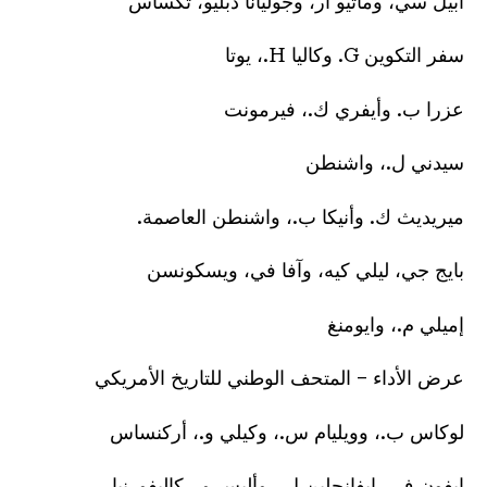
أبيل سي، وماثيو آر، وجوليانا دبليو، تكساس
سفر التكوين G. وكاليا H.، يوتا
عزرا ب. وأيفري ك.، فيرمونت
سيدني ل.، واشنطن
ميريديث ك. وأنيكا ب.، واشنطن العاصمة.
بايج جي، ليلي كيه، وآفا في، ويسكونسن
إميلي م.، وايومنغ
عرض الأداء – المتحف الوطني للتاريخ الأمريكي
لوكاس ب.، وويليام س.، وكيلي و.، أركنساس
إيفون ف.، إيفانجلين ل.، وأليس و.، كاليفورنيا