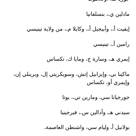
مادلين ي.، بنسلفانيا
إيفيت أ.، وأبيجيل أ.، وكايلا م.، من ولاية تينيسي
رامين أ.، تينيسي
إيمري هـ، وسارة ج، ومايا ك، تكساس
ماكينا بي، وإيزابيل إتش، وسويكريتي إل، وبرينلي إن،
وإيمري أو، تكساس
جورجيانا سي. ومارين تي.، يوتا
سيدني هـ. وأدالين س.، فيرجينيا
بولانيل أ. وليام سي، واشنطن العاصمة.