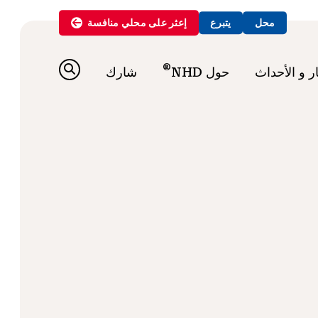
محل
يتبرع
إعثر على
محلي
منافسة
®
ار و الأحداث
حول NHD
شارك