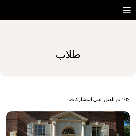
منافسة
طلاب
موارد المعلم
الأخبار و الأحداث
®
حول NHD
103
تم العثور على المشاركات.
شارك