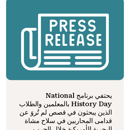
يحتفي برنامج National
History Day بالمعلمين والطلاب
الذين يبحثون في قصص لم تُروَ عن
قدامى المحاربين في سلاح مشاة
البحرية الأمريكية خلال الحرب