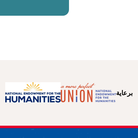
برعاية