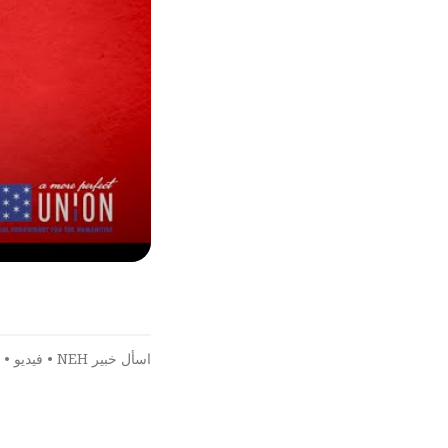
اسأل خبير NEH
•
فيديو
•