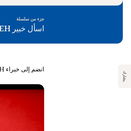
جزء من سلسلة
اسأل خبير NEH
انضم إلى خبراء NEH لمعرفة المزيد حول أهمية التحرير في مشاريع NHD.
يشارك