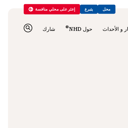
محل
يتبرع
إعثر على
محلي
منافسة
®
ار و الأحداث
حول NHD
شارك