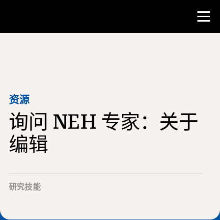
比赛
教师资源
资源
询问 NEH 专家：关于
课堂工具
培训班
编辑
研究所
教学研究技能
研究技能
为 NHD 学生提供建议