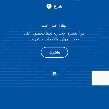
يتبرع
البقاء على علم
اقرأ النشرة الإخبارية لدينا للحصول على
أحدث الموارد والأحداث والتدريب.
يشترك
®
4511 KNOX ROAD، SUITE 205،
© 2026 NATIONAL HISTORY DAY
COLLEGE PARK، MD 20740
|
سياسة الخصوصية
|
تصميم الموقع
بواسطة OPENBOX9