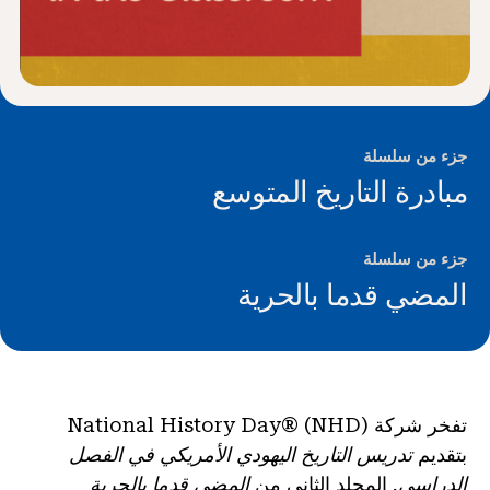
جزء من سلسلة
مبادرة التاريخ المتوسع
جزء من سلسلة
المضي قدما بالحرية
تفخر شركة National History Day® (NHD)
بتقديم
تدريس التاريخ اليهودي الأمريكي في الفصل
الدراسي
, المجلد الثاني من
المضي قدما بالحرية