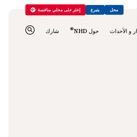
محل
يتبرع
إعثر على
محلي
منافسة
®
ار و الأحداث
حول NHD
شارك