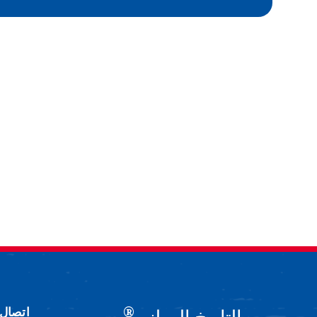
®
اتصال