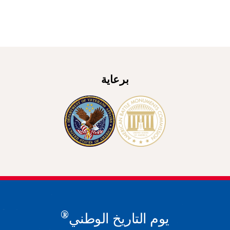
برعاية
®
يوم التاريخ الوطني