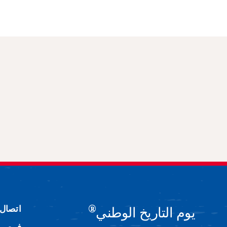
®
اتصال
يوم التاريخ الوطني