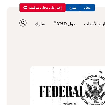
محل
يتبرع
إعثر على
محلي
منافسة
®
ار و الأحداث
حول NHD
شارك