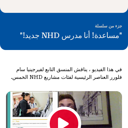
الأخبار و الأحداث
®
حول NHD
جزء من سلسلة
"مساعدة! أنا مدرس NHD جديد!"
شارك
في هذا الفيديو ، يناقش المنسق التابع لفيرجينيا سام
فلورر العناصر الرئيسية لفئات مشاريع NHD الخمس.