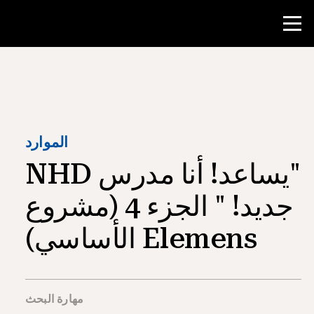
منافسة
موارد المعلم
الموارد
"يساعد! أنا مدرس NHD
أدوات الفصل الدراسي
الدورات
جديد! " الجزء 4 (مشروع
المعاهد
Elemens الأساسي)
تدريس مهارات البحث
إرشاد طلاب NHD
مهارة البحث