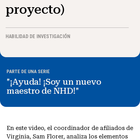
proyecto)
Noticias y Eventos
®
Acerca de NHD
HABILIDAD DE INVESTIGACIÓN
Involucrarse
PARTE DE UNA SERIE
"¡Ayuda! ¡Soy un nuevo
maestro de NHD!"
En este video, el coordinador de afiliados de
Virginia, Sam Florer, analiza los elementos