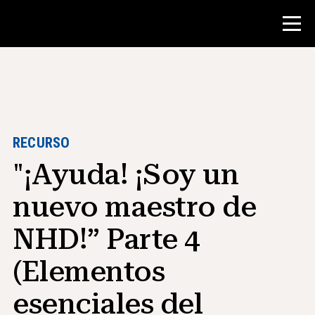
Concurso
Recursos para maestros
RECURSO
"¡Ayuda! ¡Soy un
Herramientas para el aula
Cursos
nuevo maestro de
institutos
NHD!” Parte 4
Enseñanza de Habilidades de
Investigación
(Elementos
Asesoramiento a estudiantes de NHD
esenciales del