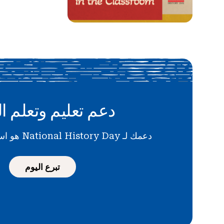
دعم تعليم وتعلم ال
دعمك لـ National History Day هو استثمار في المستقبل
تبرع اليوم