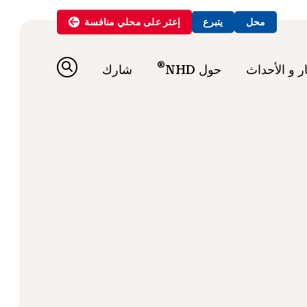
محل
يتبرع
إعثر على
محلي
منافسة
®
ار و الأحداث
حول NHD
شارك