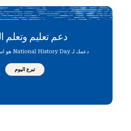
دعم تعليم وتعلم ال
دعمك لـ National History Day هو استثمار في المستقبل
تبرع اليوم