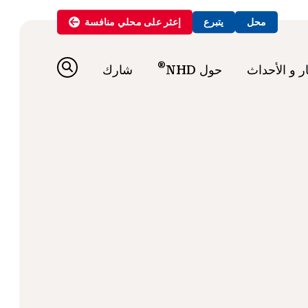
محل
يتبرع
إعثر على
محلي
منافسة
®
ار و الأحداث
حول NHD
شارك