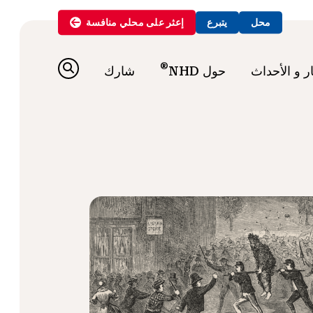
محل
يتبرع
إعثر على
محلي
منافسة
®
ار و الأحداث
حول NHD
شارك