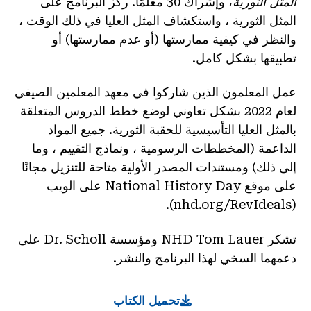
المثل الثورية
، وإشراك 30 معلمًا. ركز البرنامج على
المثل الثورية ، واستكشاف المثل العليا في ذلك الوقت ،
والنظر في كيفية ممارستها (أو عدم ممارستها) أو
تطبيقها بشكل كامل.
عمل المعلمون الذين شاركوا في معهد المعلمين الصيفي
لعام 2022 بشكل تعاوني لوضع خطط الدروس المتعلقة
بالمثل العليا التأسيسية للحقبة الثورية. جميع المواد
الداعمة (المخططات الرسومية ، ونماذج التقييم ، وما
إلى ذلك) ومستندات المصدر الأولية متاحة للتنزيل مجانًا
على موقع National History Day على الويب
(nhd.org/RevIdeals).
تشكر NHD Tom Lauer ومؤسسة Dr. Scholl على
دعمهما السخي لهذا البرنامج والنشر.
تحميل الكتاب