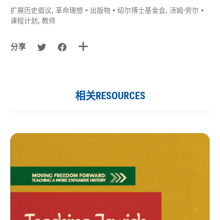
扩展历史倡议
,
革命理想
•
出版物
•
绍尔博士基金会
,
汤姆·劳尔
•
课程计划
,
教师
分享
相关RESOURCES