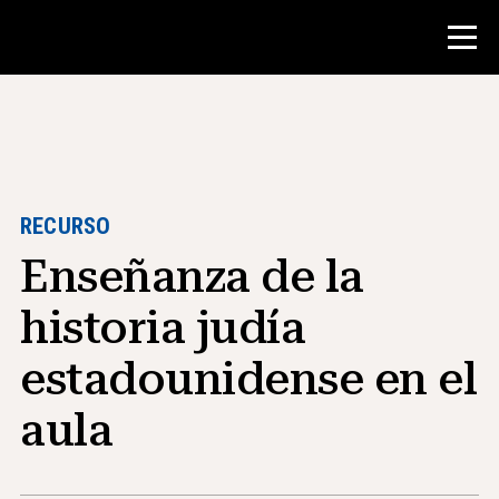
Concurso
Recursos para maestros
RECURSO
Enseñanza de la
Herramientas para el aula
Cursos
historia judía
institutos
estadounidense en el
Enseñanza de Habilidades de
Investigación
aula
Asesoramiento a estudiantes de NHD