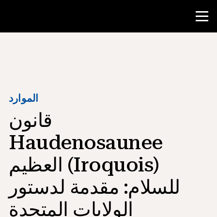
منافسة
موارد المعلم
الموارد
قانون
أدوات الفصل الدراسي
الدورات
Haudenosaunee
المعاهد
(Iroquois) العظيم
تدريس مهارات البحث
للسلام: مقدمة لدستور
إرشاد طلاب NHD
الولايات المتحدة