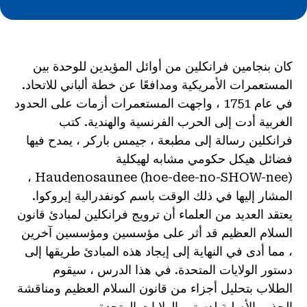
كان بنجامين فرانكلين من أوائل المؤيدين للوحدة بين
المستعمرات الأمريكية ومدافعًا عن خطة ألباني للاتحاد.
في عام 1751 ، واجهت المستعمرات أزمات على الحدود
الغربية أدت إلى الحرب الفرنسية والهندية. كتب
فرانكلين رسالة إلى مطبعة ، جيمس باركر ، يمدح فيها
فضائل هيكل حكومي مشابه لهيكلية
Haudenosaunee (hoe-dee-no-SHOW-nee) ،
المشار إليها في ذلك الوقت باسم كونفدرالية إيروكوا.
يعتقد العديد من العلماء أن ترويج فرانكلين لمبادئ قانون
السلام العظيم قد أثر على مؤسسين ومؤسسين آخرين
، مما أدى في النهاية إلى إيجاد هذه المبادئ طريقها إلى
دستور الولايات المتحدة. في هذا الدرس ، سيقوم
الطلاب بتحليل أجزاء من قانون السلام العظيم ومناقشة
الجذور الأصلية لدستور الولايات المتحدة.