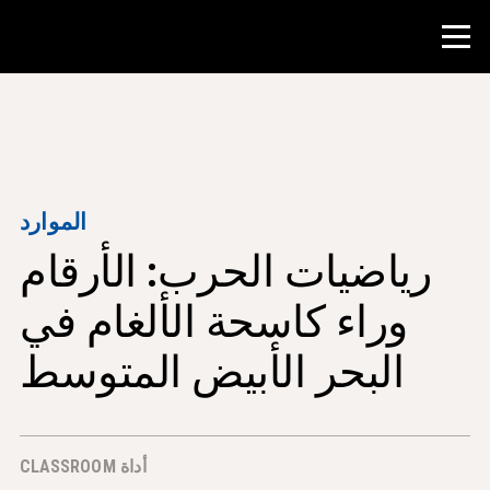
منافسة
موارد المعلم
الموارد
رياضيات الحرب: الأرقام
أدوات الفصل الدراسي
الدورات
وراء كاسحة الألغام في
المعاهد
البحر الأبيض المتوسط
تدريس مهارات البحث
إرشاد طلاب NHD
أداة CLASSROOM