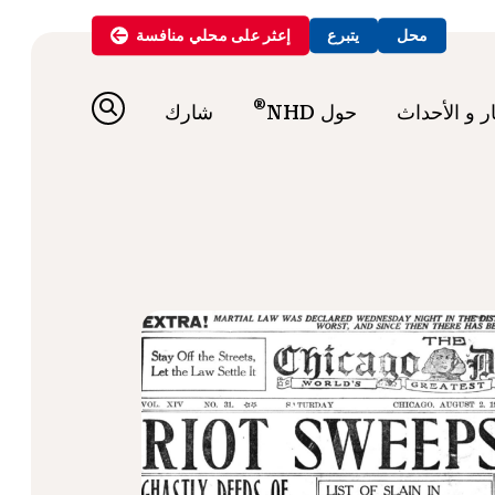
محل
يتبرع
إعثر على
محلي
منافسة
®
ار و الأحداث
حول NHD
شارك