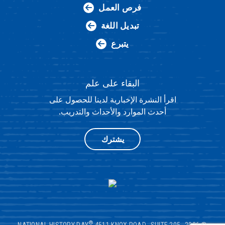
فرص العمل
تبديل اللغة
يتبرع
البقاء على علم
اقرأ النشرة الإخبارية لدينا للحصول على
أحدث الموارد والأحداث والتدريب.
يشترك
®
4511 KNOX ROAD، SUITE 205،
© 2026 NATIONAL HISTORY DAY