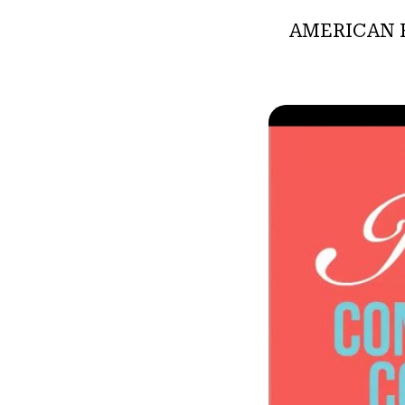
ي سخي من مؤسسة AMERICAN HERITAGE®