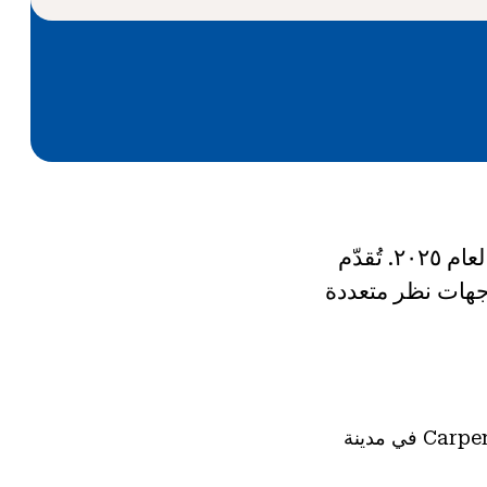
هذه الندوة الإلكترونية هي الثالثة ضمن سلسلة مؤتمرات الشباب القارية لعام ٢٠٢٥. تُقدّم
وجهات نظر متعددة
يعد هذا البرنامج شراكة بين National History Day وشركة Carpenters' Company في مدينة