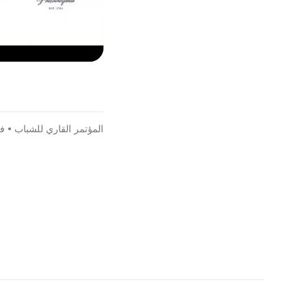
المؤتمر القاري للشباب
•
في