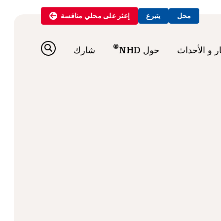
محل
يتبرع
إعثر على
محلي
منافسة
®
ار و الأحداث
حول NHD
شارك