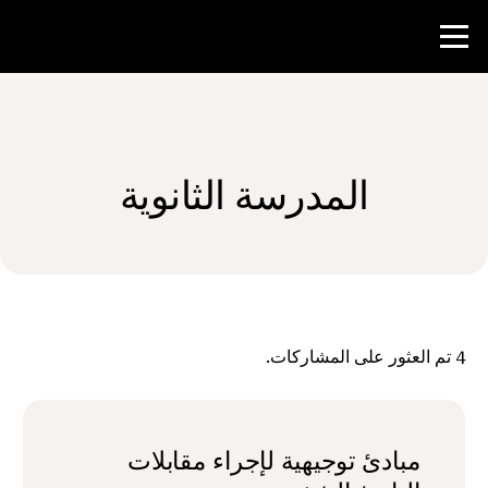
منافسة
المدرسة الثانوية
موارد المعلم
الأخبار و الأحداث
®
حول NHD
4
تم العثور على المشاركات.
شارك
مبادئ توجيهية لإجراء مقابلات