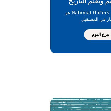
م وتعلم التاريخ
دعمك لـ National History Day هو
ار في المستقبل
تبرع اليوم