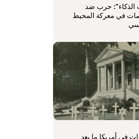
الذكاء": حرب ضد
صات في معركة المحيط
سي
ات في أمريكا ما بعد