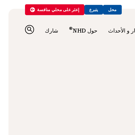
محل
يتبرع
إعثر على
محلي
منافسة
®
ار و الأحداث
حول NHD
شارك