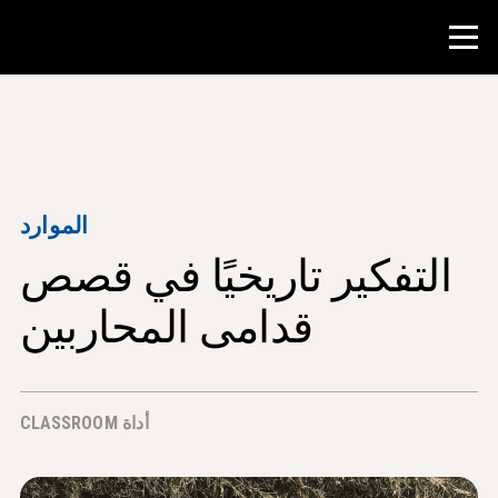
منافسة
موارد المعلم
الموارد
التفكير تاريخيًا في قصص
أدوات الفصل الدراسي
الدورات
قدامى المحاربين
المعاهد
تدريس مهارات البحث
أداة CLASSROOM
إرشاد طلاب NHD