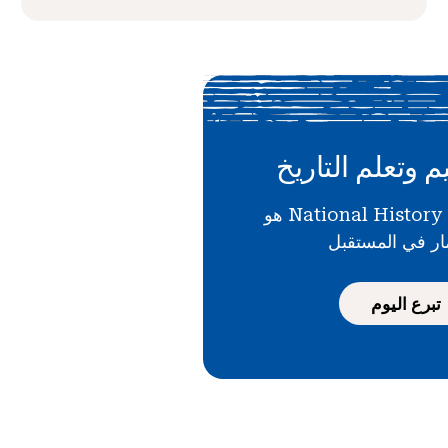
م وتعلم التاريخ
دعمك لـ National History Day هو
ار في المستقبل
تبرع اليوم