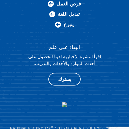
فرص العمل
تبديل اللغة
يتبرع
البقاء على علم
اقرأ النشرة الإخبارية لدينا للحصول على
أحدث الموارد والأحداث والتدريب.
يشترك
®
4511 KNOX ROAD، SUITE 205،
© 2026 NATIONAL HISTORY DAY