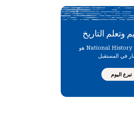
م وتعلم التاريخ
دعمك لـ National History Day هو
ار في المستقبل
تبرع اليوم