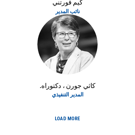
كيم فورتني
نائب المدير
كاثي جورن ، دكتوراه.
المدير التنفيذي
LOAD MORE