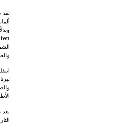
ألمان
والعدي
والط
الأطفال
التار