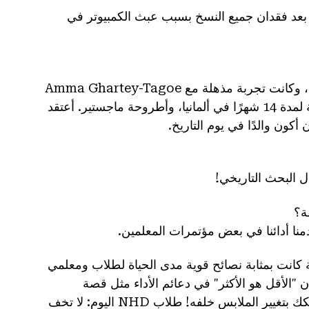
ك بعد فقدان جميع النسخ بسبب عبث الكمبيوتر في
لقد قادتني HD إلى الحصول على درجات علمية في التاريخ/التعليم، وكانت تجربة مذهلة مع Amma Ghartey-Tagoe
Kootin كمدرس طالب، وأكثر من 20 عامًا كمنسق NHD، وزمالة لمدة 14 شهرًا في ألمانيا، وأطروحة ماجستير. أعتقد
ل البحث التاريخي!
دمنا أدائنا في بعض مؤتمرات المعلمين.
ن قصصي عن انتصارات ومآسي NHD الشخصية كانت بمثابة نصائح قوية مدى الحياة لطلاب ومعلمي
 شيء يعلم فناني NHD درسًا مفاده أن "الأقل هو الأكثر" في دعائم الأداء مثل قصة
شخصية عن سقوط مجموعتك خلال النهائيات الوطنية مع قيام شريكك بتغيير الملابس خلفه! طلاب NHD اليوم: لا تخف