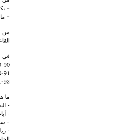
– بك
– ماج
من ه
القاع
في أ
1989-90، ال
1990-91، ال
1991-92، فيل
ما هي
- البحث ف
- أيا
– سقطت م
- زي
الخا