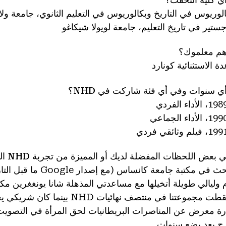
الوريوس في التاريخ وبكالوريوس في التعليم الثانوي، جامعة ول
ستير في تاريخ التعليم، جامعة لويولا شيكاغو
م معلموك؟
دة الاستثنائية كونارد
ي سنوات وفي أي فئة شاركت في NHD؟
أداء الفردي
أداء الجماعي
م وثائقي فردي
 بعض اللحظات المفضلة لديك أو المميزة من تجربة NHD الخاصة بك؟
ي مكتبة جامعة كانساس (مع إصدار Google ما قبل التاريخ المعروف باسم كتالوج البطاقات)
م وليالي طويلة أتخيلها مع مساعدتي المذهلة شانا يونغغرين مك
جموعتنا في منتصف نهائيات NHD بينما كان شريكي يغير ملابسه خلفها
ارة معرض عن المناصرات البريطانيات لحق المرأة في التصويت و
رج بعد بضع سنوات