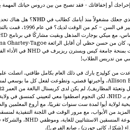
حراجك أو إخفاقاتك - فقد تصبح من بين دروس حياتك المهمة يوم
علك مشغولاً منذ أيامك كطالب في NHD؟ هل هناك تحديات أو قصص أو إنجازات معينة؟
أنا كبير في السن – ك
فازت بمنحة جامعة كيس و
ي من تدريس الطلاب!
مجموعة المنسقين الاست
اء (شكرًا، كاثي جورن) ، صانع الفرص!).