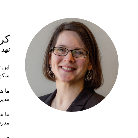
كر
نهد 1990، 1991، 1992
اين 
سكوك
ما ه
مدير
ما هي
مدرسة
في أ