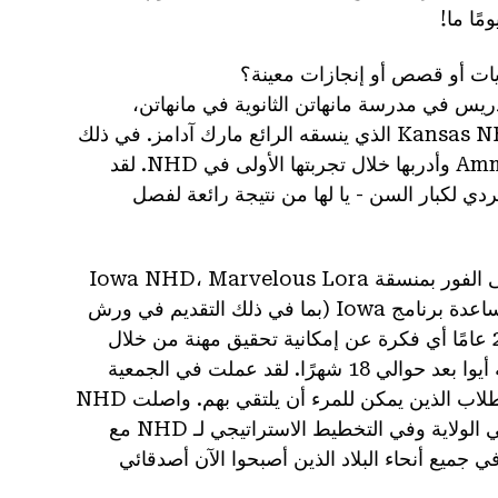
ًا ما!
م من الوقت لديك؟ في عام 1996، قمت بالتدريس في مدرسة مانهاتن الثانوية في مانهاتن،
كانساس، مع ميكي بوجارت المذهل وبقيت مشاركًا في برنامج Kansas NHD الذي ينسقه الرائع مارك آدامز. في ذلك
العام، كان من حسن حظي أن أقابل الرائعة Amma Ghartey-Tagoe وأدربها خلال تجربتها الأولى في NHD. لقد
يسترن ريزيرف في NHD في الأداء الفردي لكبار السن - يا لها من نتيجة رائعة لفصل
لقد عدت من كوليدج بارك في ذلك العام بكامل طاقتي. اتصلت على الفور بمنسقة Iowa NHD، Marvelous Lora
Allison Bird، وأخبرتها قصتي، وتطوعت لفعل كل ما بوسعي لمساعدة برنامج Iowa (بما في ذلك التقديم في ورش
العمل وتعبئة المظاريف). لم يكن لدى كريستال البالغة من العمر 22 عامًا أي فكرة عن إمكانية تحقيق مهنة من خلال
القيام بـ NHD، لكن النجوم اصطفوا معي لتعييني كمنسق في ولاية أيوا بعد حوالي 18 شهرًا. لقد عملت في الجمعية
التاريخية لولاية أيوا لمدة ست سنوات تقريبًا، مع أروع المعلمين والطلاب الذين يمكن للمرء أن يلتقي بهم. واصلت NHD
فتح المزيد من الأبواب، مع مرور الوقت في اللجنة التنفيذية لمنسقي الولاية وفي التخطيط الاستراتيجي لـ NHD مع
ثنائيين للغاية، وموظفي NHD، والشركاء في جميع أنحاء البلاد الذين أصبحوا الآن أصدقائي