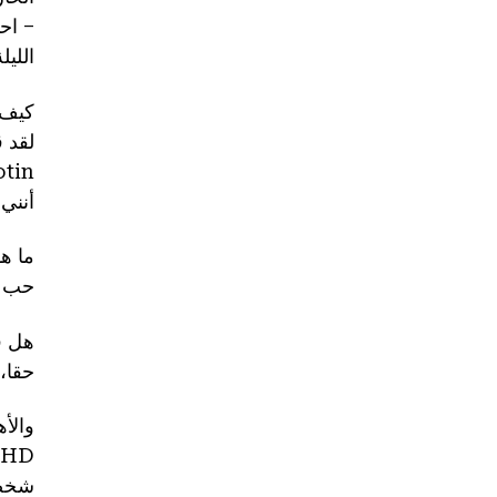
– اح
اللي
كيف ساعدتك 
أنني مدمن NHD. كما أنها أعدتني لمه
ما هو
حب م
هل فعل
حقا، 