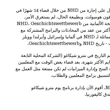
لقد سلمت زمام ولاية أيوا إلى نعومي بيوز العظيمة وحاولت الحصول على إجازة من NHD من خلال قضاء 14 شهرًا في
 فون هومبولت. وبطبيعة الحال، لم يستغرق الأمر.
وبدلاً من ذلك، التقيت بـ Die Fantastiche Leute الذي يدير النسخة الألمانية من NHD، Geschichtswettbewerb
ه الزمالة عن أكثر من عقد من المحادثات والبرامج المشتركة مع
الشركاء الذين يديرون (أو يطمحون إلى تشغيل) مسابقات تاريخية مماثلة لـ NHD في ألمانيا وإسرائيل وأيرلندا وويلز
Geschichts.
لتنفيذي لمركز تعليم التاريخ في مترو شيكاغو (الشركة المحلية التابعة
بنهايم الأكثر شهرة. بعد قضاء بعض الوقت مع المعلمين
المنح وإدارة الميزانيات لم تكن ممتعة مثل العمل مع
بعد بضع سنوات في عالم المنح الجامعية، عدت إلى منزلي في NHD. أقوم الآن بإدارة برنامج يوم مترو شيكاغو
ق كاليفورنيا.