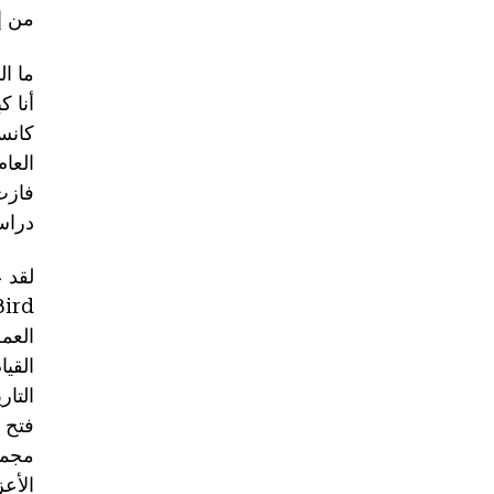
من إ
ما الذي ج
دراس
الأعز