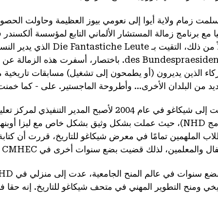
يا مع برنامج زمالة المستشار الألماني التابع لمؤسسة ألكسندر
des Bundespraesidenten. باختصار، أسفرت هذ
د من البلدان الأخرى... وأطروحة الماجستير. على - كما خمنت - تاريخ NHD وwettbewerb
انتقلت إلى شيكاغو في عام 2004 لأصبح المدير ا
لبرنامج NHD)، حيث عملت بشكل وثيق بشكل خاص مع ليزا أو
لاب الملهمين تمامًا في معرض شيكاغو للتاريخ، قررت أن كتابة 
 والمعلمين، لذلك قضيت بضع سنوات أخرى في CMHEC لتنسيق برامج المعلمين والطلاب.
يخي ومنح التطوير المهني في متحف شيكاغو للتاريخ. إنه حقا فند