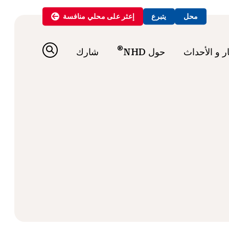
محل
يتبرع
إعثر على
محلي
منافسة
®
ار و الأحداث
حول NHD
شارك