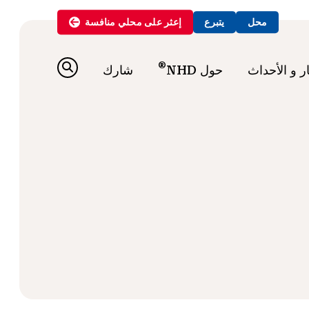
محل
يتبرع
إعثر على
محلي
منافسة
®
ار و الأحداث
حول NHD
شارك