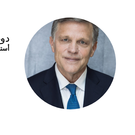
دو
أستا