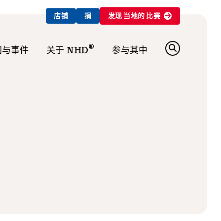
店铺
捐
发现
当地的
比赛
®
闻与事件
关于 NHD
参与其中