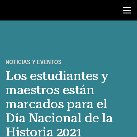
Concurso
Recursos para maestros
NOTICIAS Y EVENTOS
Los estudiantes y
Noticias y Eventos
maestros están
®
Acerca de NHD
marcados para el
Involucrarse
Día Nacional de la
Historia 2021