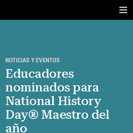
Concurso
Recursos para maestros
NOTICIAS Y EVENTOS
Educadores
Noticias y Eventos
nominados para
®
Acerca de NHD
National History
Involucrarse
Day® Maestro del
año