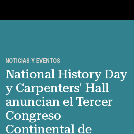
Concurso
Recursos para maestros
NOTICIAS Y EVENTOS
National History Day
Noticias y Eventos
y Carpenters' Hall
®
Acerca de NHD
anuncian el Tercer
Involucrarse
Congreso
Continental de