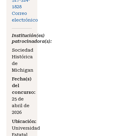
517-324-
1828
Correo
electrónico
Institución(es)
patrocinadora(s):
Sociedad
Histórica
de
Michigan
Fecha(s)
del
concurso:
25 de
abril de
2026
Ubicación:
Universidad
Estatal