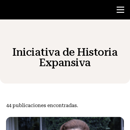
Concurso
Iniciativa de Historia
Recursos para maestros
Expansiva
Noticias y Eventos
®
Acerca de NHD
44
publicaciones encontradas.
Involucrarse