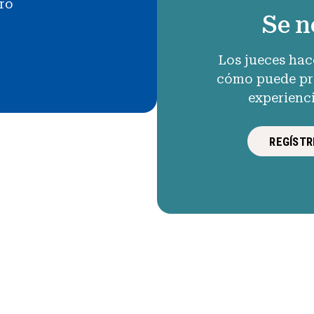
uro
Se n
Los jueces hac
cómo puede pro
experienc
REGÍSTR