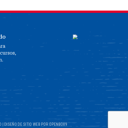
do
ara
ecursos,
n.
D
|
DISEÑO DE SITIO WEB POR OPENBOX9