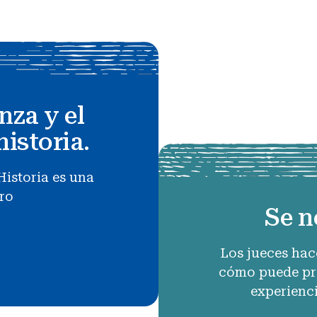
nza y el
historia.
Historia es una
uro
Se n
Los jueces hac
cómo puede pro
experienc