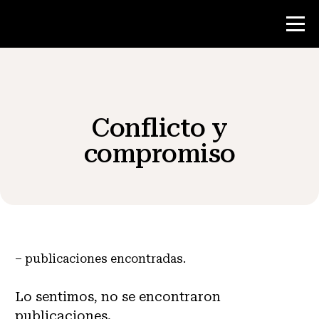
Concurso
Conflicto y
Recursos para maestros
compromiso
Noticias y Eventos
®
Acerca de NHD
–
publicaciones encontradas.
Involucrarse
Lo sentimos, no se encontraron
publicaciones.